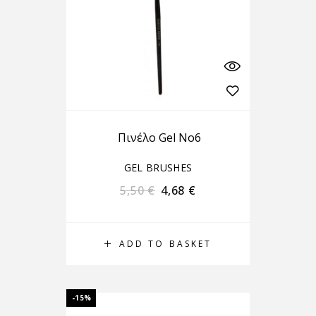
Πινέλο Gel No6
GEL BRUSHES
5,50
€
4,68
€
ADD TO BASKET
-15%