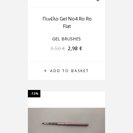
Πινέλο Gel No4 Ro Ro
Flat
GEL BRUSHES
3,50
€
2,98
€
ADD TO BASKET
-15%