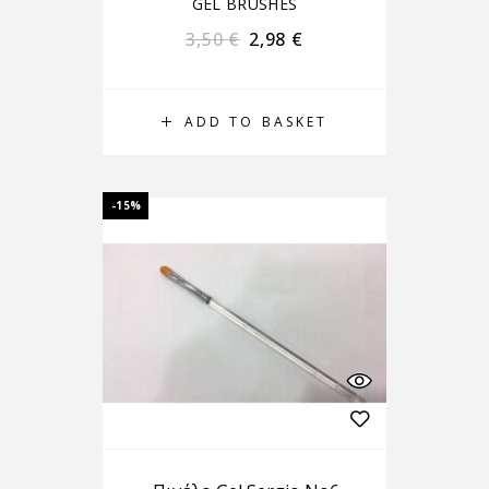
GEL BRUSHES
3,50
€
2,98
€
ADD TO BASKET
-15%