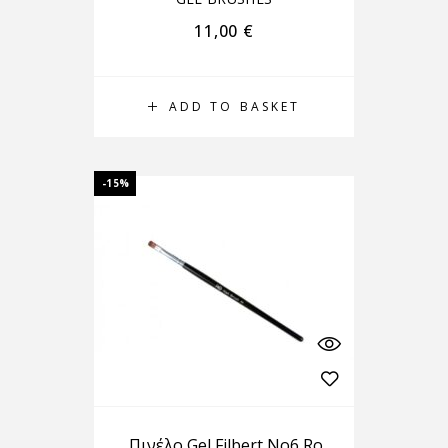
11,00
€
ADD TO BASKET
-15%
Πινέλο Gel Filbert No6 Ro