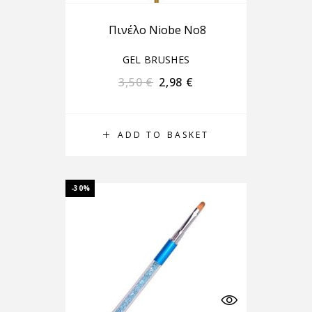
Πινέλο Niobe No8
GEL BRUSHES
3,50
€
2,98
€
ADD TO BASKET
-30%