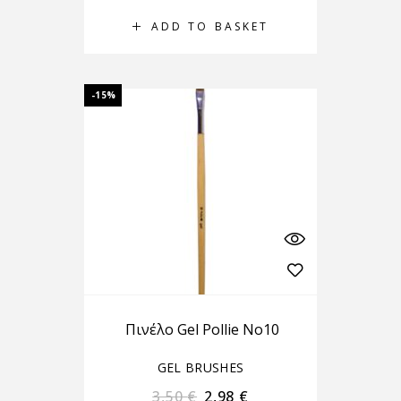
ADD TO BASKET
-15%
Πινέλο Gel Pollie No10
GEL BRUSHES
3,50
€
2,98
€