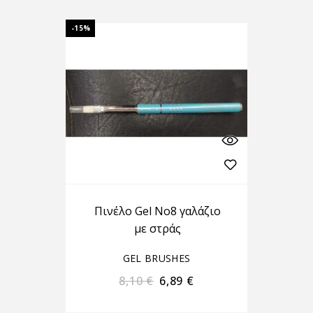
-15%
Πινέλο Gel No8 γαλάζιο
με στράς
GEL BRUSHES
8,10
€
6,89
€