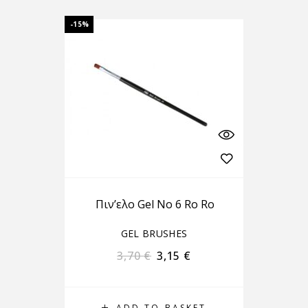
-15%
Πιν’ελο Gel No 6 Ro Ro
GEL BRUSHES
3,70
€
3,15
€
ADD TO BASKET