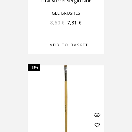
Πινέλο Gel Sergio Νο6
GEL BRUSHES
8,60
€
7,31
€
ADD TO BASKET
-15%