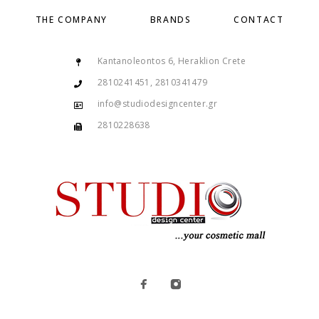
THE COMPANY
BRANDS
CONTACT
Kantanoleontos 6, Heraklion Crete
2810241451, 2810341479
info@studiodesigncenter.gr
2810228638