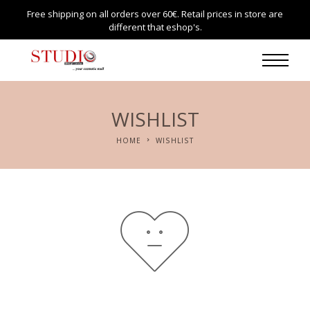
Free shipping on all orders over 60€. Retail prices in store are
different that eshop's.
WISHLIST
HOME
WISHLIST