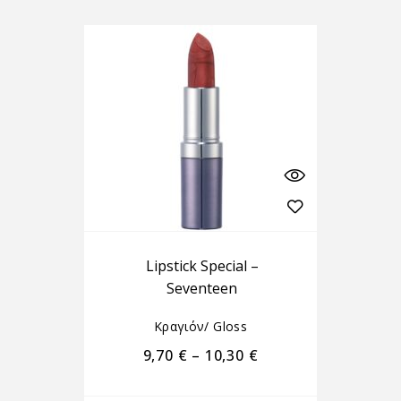
Lipstick Special –
Seventeen
Κραγιόν/ Gloss
9,70
€
–
10,30
€