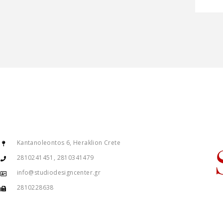
Kantanoleontos 6, Heraklion Crete
2810241451, 2810341479
info@studiodesigncenter.gr
2810228638