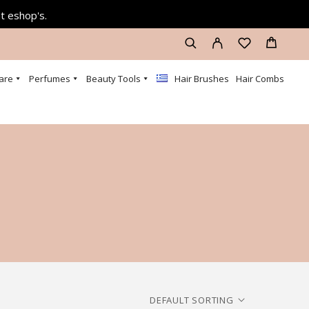
at eshop's.
are
Perfumes
Beauty Tools
Hair Brushes
Hair Combs