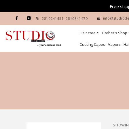
Free shipp
info@studiode
2810241451
,
2810341479
Hair care
Barber's Shop
Cuuting Capes
Vapors
Hai
SHOWING