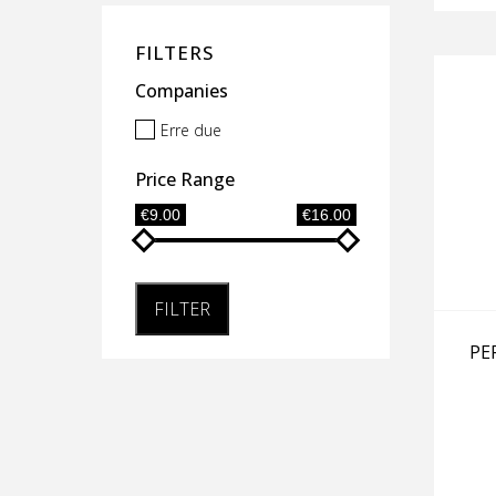
FILTERS
Companies
Erre due
Price Range
€9.00
€16.00
FILTER
PE