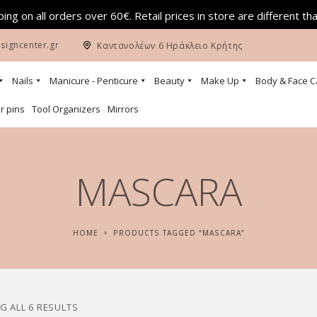
ing on all orders over 60€. Retail prices in store are different th
signcenter.gr
Καντανολέων 6 Ηράκλειο Κρήτης
Nails
Manicure - Penticure
Beauty
Make Up
Body & Face C
r pins
Tool Organizers
Mirrors
MASCARA
HOME
PRODUCTS TAGGED “MASCARA”
 ALL 6 RESULTS