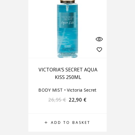
VICTORIA’S SECRET AQUA
KISS 250ML
BODY MIST
•
Victoria Secret
26,95
€
22,90
€
ADD TO BASKET