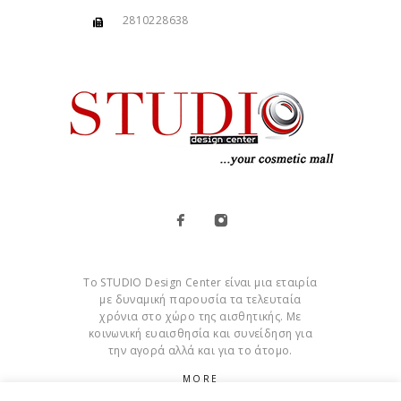
2810228638
Το STUDIO Design Center είναι μια εταιρία
με δυναμική παρουσία τα τελευταία
χρόνια στο χώρο της αισθητικής. Με
κοινωνική ευαισθησία και συνείδηση για
την αγορά αλλά και για το άτομο.
MORE