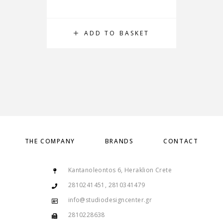
ADD TO BASKET
THE COMPANY
BRANDS
CONTACT
Kantanoleontos 6, Heraklion Crete
2810241451, 2810341479
info@studiodesigncenter.gr
2810228638