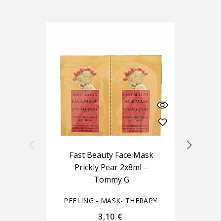
Fast Beauty Face Mask
Prickly Pear 2x8ml –
Tommy G
PEELING - MASK- THERAPY
PE
3,10
€