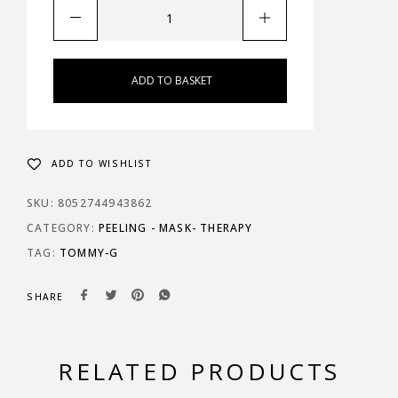
ADD TO BASKET
ADD TO WISHLIST
SKU:
8052744943862
CATEGORY:
PEELING - MASK- THERAPY
TAG:
TOMMY-G
SHARE
RELATED PRODUCTS