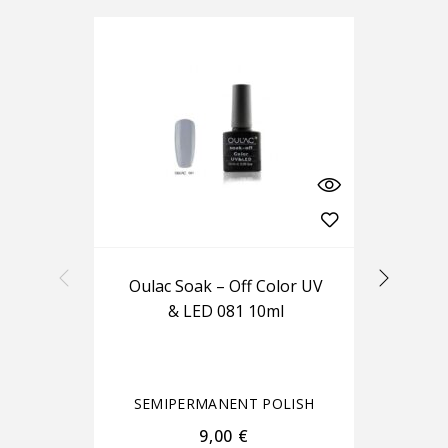
Oulac Soak – Off Color UV
Ou
& LED 081 10ml
SEMIPERMANENT POLISH
S
9,00
€