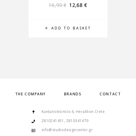
16,90
€
12,68
€
ADD TO BASKET
THE COMPANY
BRANDS
CONTACT
Kantanoleontos 6, Heraklion Crete
2810241451, 2810341479
info@studiodesigncenter.gr