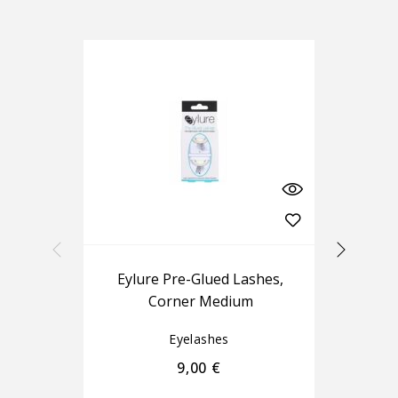
Eylure Pre-Glued Lashes,
Ey
Corner Medium
Eyelashes
9,00
€