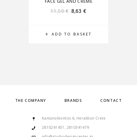
FACE GEL AND CREME
11,50
€
8,63
€
ADD TO BASKET
THE COMPANY
BRANDS
CONTACT
Kantanoleontos 6, Heraklion Crete
2810241451, 2810341479
info@studiodesigncenter.gr