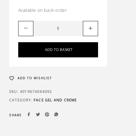
Available on back-order
ADD TO BASKET
ADD TO WISHLIST
SKU:
4019674064092
CATEGORY:
FACE GEL AND CREME
SHARE