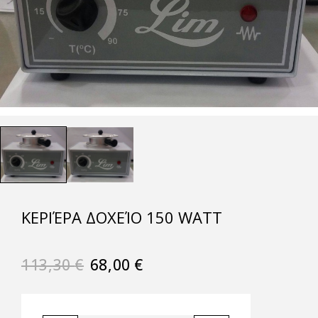
KΕΡΙΈΡΑ ΔΟΧΕΊΟ 150 WATT
113,30
€
68,00
€