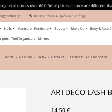
ing on all orders over 60€. Retail prices in store are different th
signcenter.gr
Καντανολέων 6 Ηράκλειο Κρήτης
Nails
Manicure - Penticure
Beauty
Make Up
Body & Face C
r pins
Tool Organizers
Mirrors
HOME
MAKE UP
ΜΆΤΙΑ
ΜΆΣΚΑΡΑ
ARTDECO LASH BOOSTER
ARTDECO LASH 
14,50
€