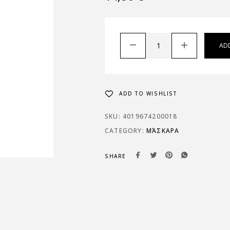
AD
ADD TO WISHLIST
SKU:
4019674200018
CATEGORY:
ΜΆΣΚΑΡΑ
SHARE