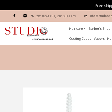
Free shipp
info@studiode
2810241451
,
2810341479
Hair care
Barber's Shop
Cuuting Capes
Vapors
Hai