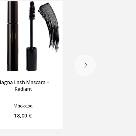
agna Lash Mascara –
DRAMA SIZED MASC
Radiant
Μάσκαρα
Μάσκαρα
18,00
€
14,50
€
–
15,50
€