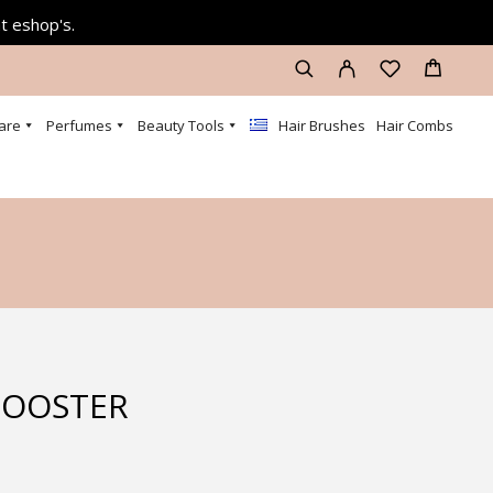
at eshop's.
are
Perfumes
Beauty Tools
Hair Brushes
Hair Combs
BOOSTER