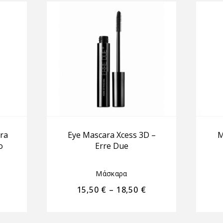
ra
Eye Mascara Xcess 3D –
M
o
Erre Due
Μάσκαρα
15,50
€
–
18,50
€