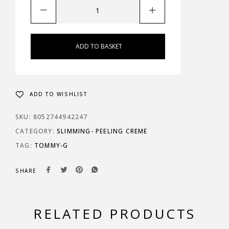
ADD TO BASKET
ADD TO WISHLIST
SKU:
8052744942247
CATEGORY:
SLIMMING- PEELING CREME
TAG:
TOMMY-G
SHARE
RELATED PRODUCTS