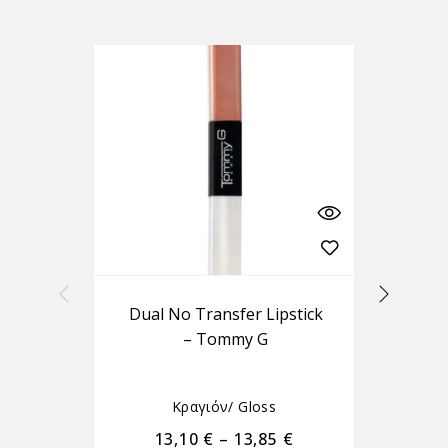
-10%
Dual No Transfer Lipstick
– Tommy G
Bo
Κραγιόν/ Gloss
13,10
€
–
13,85
€