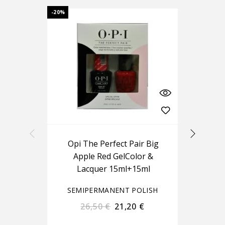
-20%
-20%
Opi The Perfect Pair Big
O
Apple Red GelColor &
Du
Lacquer 15ml+15ml
SEMIPERMANENT POLISH
S
26,50
€
21,20
€