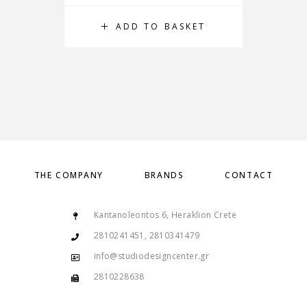
ADD TO BASKET
THE COMPANY
BRANDS
CONTACT
Kantanoleontos 6, Heraklion Crete
2810241451, 2810341479
info@studiodesigncenter.gr
2810228638