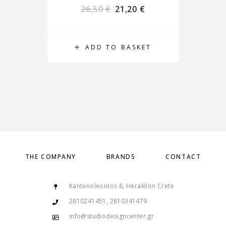
26,50
€
21,20
€
ADD TO BASKET
THE COMPANY
BRANDS
CONTACT
Kantanoleontos 6, Heraklion Crete
2810241451, 2810341479
info@studiodesigncenter.gr