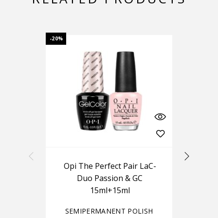
-20%
Opi The Perfect Pair LaC-
Ou
Duo Passion & GC
15ml+15ml
SEMIPERMANENT POLISH
S