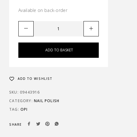
Available on back-order
ADD TO BASKET
ADD TO WISHLIST
SKU:
09443916
CATEGORY:
NAIL POLISH
TAG:
OPI
SHARE