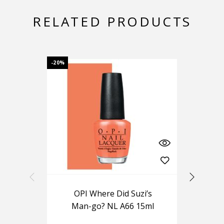
RELATED PRODUCTS
-20%
-20%
OPI Where Did Suzi’s
OP
Man-go? NL A66 15ml