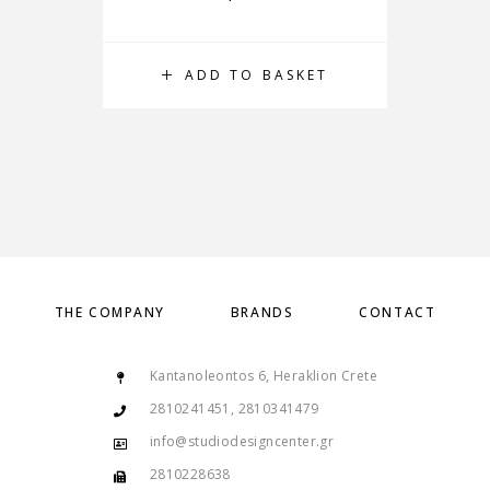
ADD TO BASKET
THE COMPANY
BRANDS
CONTACT
Kantanoleontos 6, Heraklion Crete
2810241451, 2810341479
info@studiodesigncenter.gr
2810228638