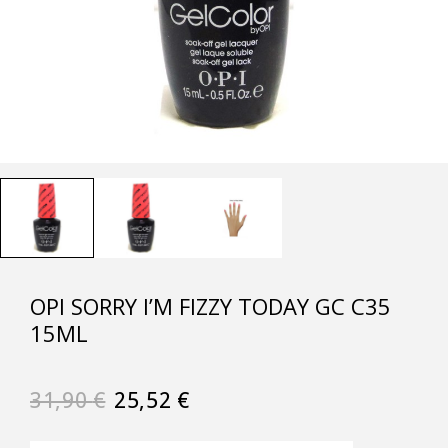
OPI SORRY I’M FIZZY TODAY GC C35
15ML
31,90
€
25,52
€