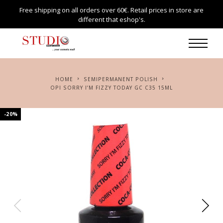
Free shipping on all orders over 60€. Retail prices in store are
different that eshop's.
HOME
SEMIPERMANENT POLISH
OPI SORRY I’M FIZZY TODAY GC C35 15ML
-20%