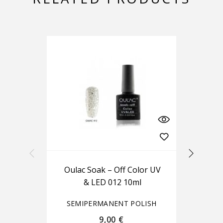
Oulac Soak – Off Color UV
& LED 012 10ml
SEMIPERMANENT POLISH
S
9,00
€