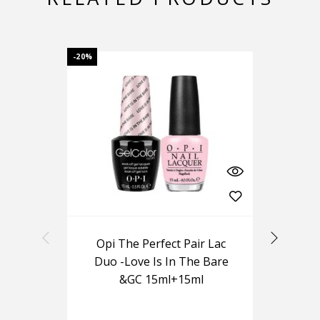
-20%
Opi The Perfect Pair Lac
Ou
Duo -Love Is In The Bare
&GC 15ml+15ml