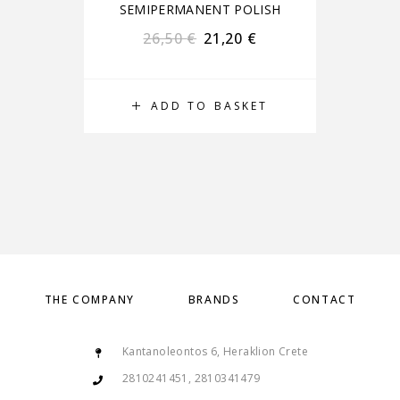
SEMIPERMANENT POLISH
S
26,50
€
21,20
€
ADD TO BASKET
THE COMPANY
BRANDS
CONTACT
Kantanoleontos 6, Heraklion Crete
2810241451, 2810341479