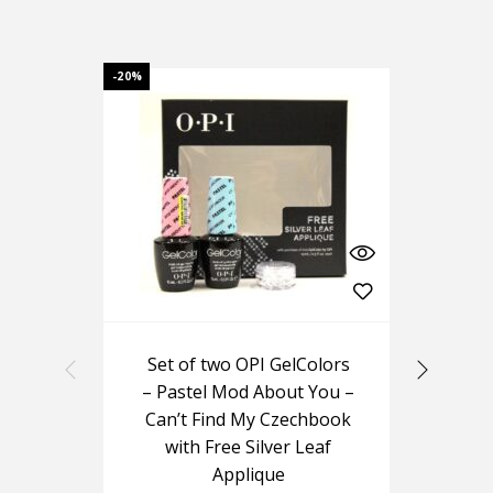
-20%
Set of two OPI GelColors
Ou
– Pastel Mod About You –
Can’t Find My Czechbook
with Free Silver Leaf
Applique