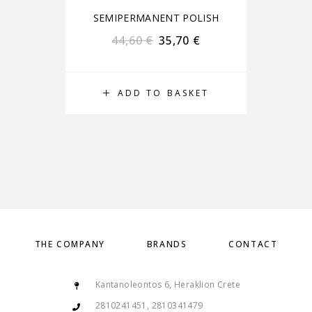
SEMIPERMANENT POLISH
S
44,60
€
35,70
€
ADD TO BASKET
THE COMPANY
BRANDS
CONTACT
Kantanoleontos 6, Heraklion Crete
2810241451, 2810341479