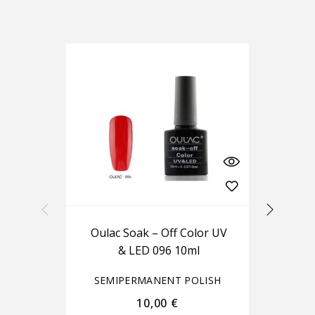
Oulac Soak – Off Color UV
Ou
& LED 096 10ml
SEMIPERMANENT POLISH
S
10,00
€