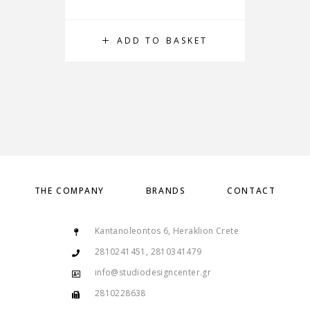
ADD TO BASKET
THE COMPANY
BRANDS
CONTACT
Kantanoleontos 6, Heraklion Crete
2810241451, 2810341479
info@studiodesigncenter.gr
2810228638