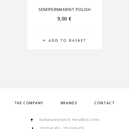
SEMIPERMANENT POLISH
S
9,00
€
ADD TO BASKET
THE COMPANY
BRANDS
CONTACT
Kantanoleontos 6, Heraklion Crete
2810241451, 2810341479