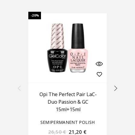
-20%
Opi The Perfect Pair LaC-
Ou
Duo Passion & GC
15ml+15ml
SEMIPERMANENT POLISH
S
26,50
€
21,20
€