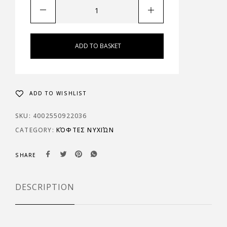
ADD TO BASKET
ADD TO WISHLIST
SKU:
4002550922036
CATEGORY:
ΚΌΦΤΕΣ ΝΥΧΙΏΝ
SHARE
DESCRIPTION