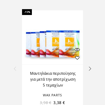
-15%
-15%
Μαντηλάκια περιποίησης
Ep
για μετά την αποτρίχωση
5 τεμαχίων
WAX PARTS
3,98
€
3,38
€