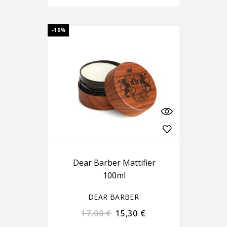
-10%
Dear Barber Mattifier
100ml
DEAR BARBER
17,00
€
15,30
€