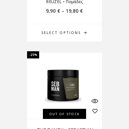
REUZEL
•
Πομάδες
9,90
€
–
19,80
€
SELECT OPTIONS
-25%
OUT OF STOCK