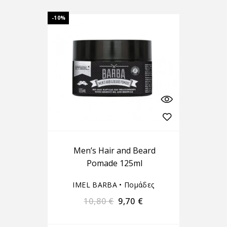
-10%
Men’s Hair and Beard
Pomade 125ml
IMEL BARBA
•
Πομάδες
10,80
€
9,70
€