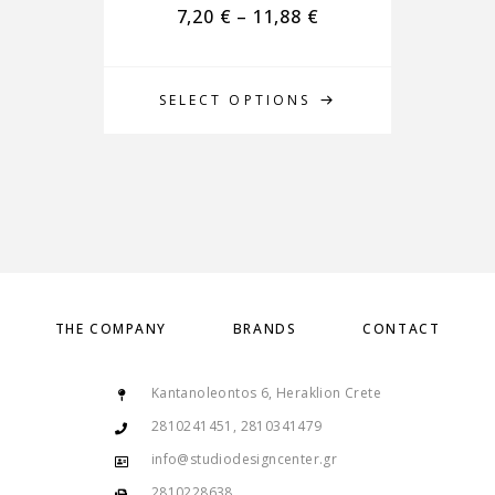
7,20
€
–
11,88
€
SELECT OPTIONS
THE COMPANY
BRANDS
CONTACT
Kantanoleontos 6, Heraklion Crete
2810241451, 2810341479
info@studiodesigncenter.gr
2810228638