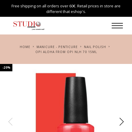
Free shipping on all orders over 60€. Retail prices in store are
different that eshop's.
HOME
MANICURE - PENTICURE
NAIL POLISH
OPI ALOHA FROM OPI NLH 70 15ML
-20%