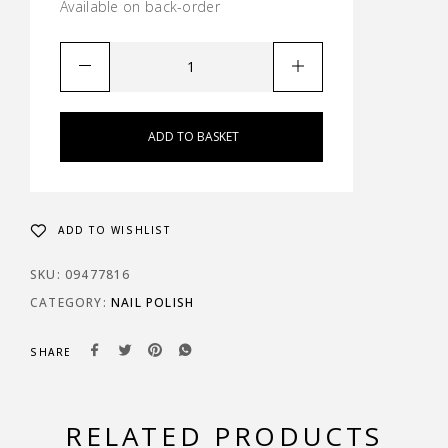
Available on back-order
ADD TO BASKET
ADD TO WISHLIST
SKU:
09477816
CATEGORY:
NAIL POLISH
SHARE
RELATED PRODUCTS