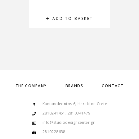
ADD TO BASKET
THE COMPANY
BRANDS
CONTACT
Kantanoleontos 6, Heraklion Crete
2810241451, 2810341479
info@studiodesigncenter.gr
2810228638