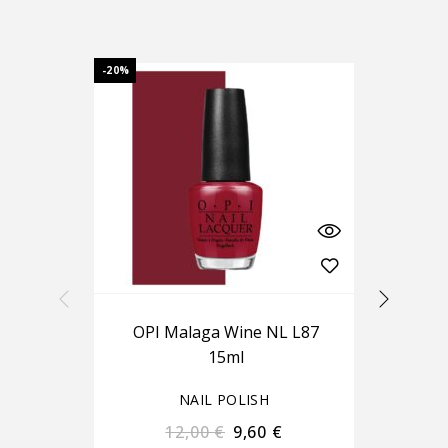
-20%
-20%
OPI Malaga Wine NL L87
O
15ml
NAIL POLISH
12,00
€
9,60
€