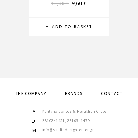
12,00
€
9,60
€
ADD TO BASKET
THE COMPANY
BRANDS
CONTACT
Kantanoleontos 6, Heraklion Crete
2810241451, 2810341479
info@studiodesigncenter.gr