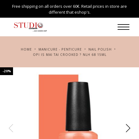
Free shipping on all orders over 60€. Retail prices in store are
different that eshop's.
HOME
MANICURE - PENTICURE
NAIL POLISH
OPI IS MAI TAI CROOKED ? NLH 68 15ML
-20%