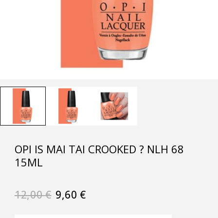
OPI IS MAI TAI CROOKED ? NLH 68
15ML
12,00
€
9,60
€