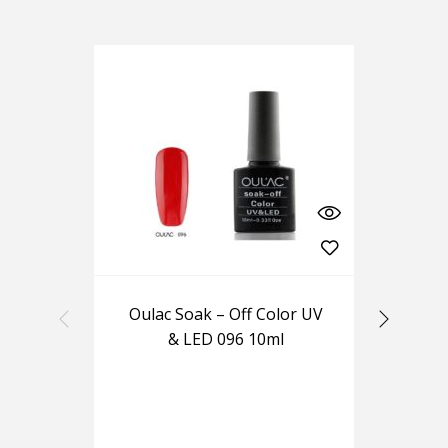
-20%
Oulac Soak – Off Color UV
Se
& LED 096 10ml
L
F