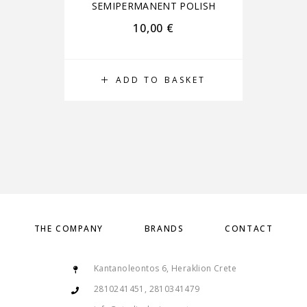
SEMIPERMANENT POLISH
S
10,00
€
ADD TO BASKET
THE COMPANY
BRANDS
CONTACT
Kantanoleontos 6, Heraklion Crete
2810241451, 2810341479