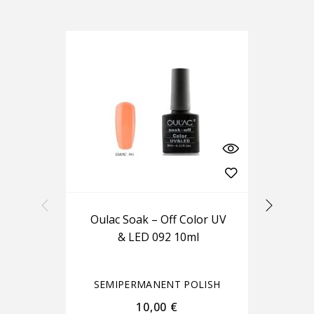
Oulac Soak – Off Color UV
Ou
& LED 092 10ml
SEMIPERMANENT POLISH
S
10,00
€