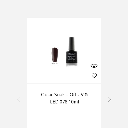
Oulac Soak – Off UV &
Ou
LED 078 10ml