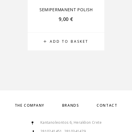
SEMIPERMANENT POLISH
S
9,00
€
ADD TO BASKET
THE COMPANY
BRANDS
CONTACT
Kantanoleontos 6, Heraklion Crete
2810241451, 2810341479