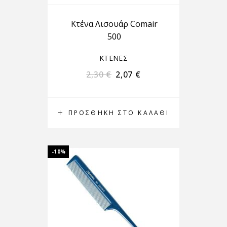
Κτένα Λισουάρ Comair
500
ΚΤΕΝΕΣ
2,30
€
2,07
€
ΠΡΟΣΘΉΚΗ ΣΤΟ ΚΑΛΆΘΙ
-10%