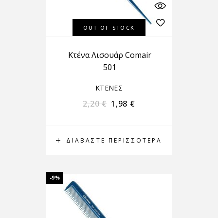
OUT OF STOCK
Κτένα Λισουάρ Comair
501
ΚΤΕΝΕΣ
2,20
€
1,98
€
ΔΙΑΒΆΣΤΕ ΠΕΡΙΣΣΌΤΕΡΑ
-9%