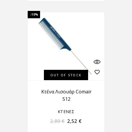
-10%
OUT OF STOCK
Κτένα Λισουάρ Comair
512
ΚΤΕΝΕΣ
2,80
€
2,52
€