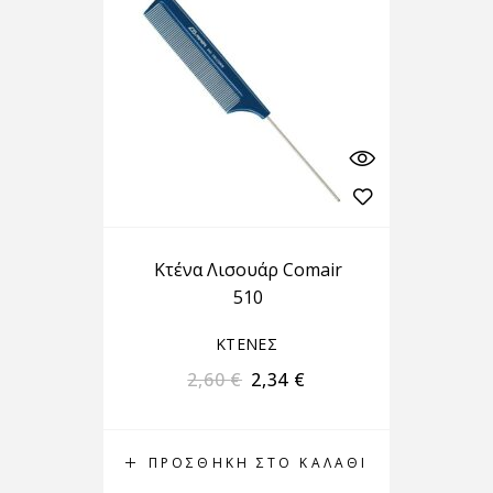
Κτένα Λισουάρ Comair
510
ΚΤΕΝΕΣ
2,60
€
2,34
€
ΠΡΟΣΘΉΚΗ ΣΤΟ ΚΑΛΆΘΙ