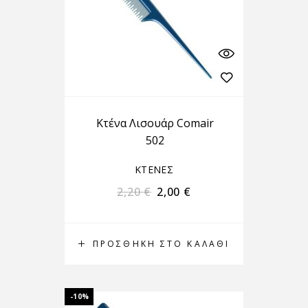
Κτένα Λισουάρ Comair
502
ΚΤΕΝΕΣ
2,20
€
2,00
€
ΠΡΟΣΘΉΚΗ ΣΤΟ ΚΑΛΆΘΙ
-10%