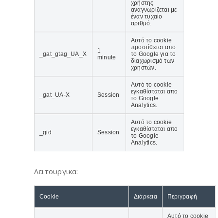
χρήστης
αναγνωρίζεται με
έναν τυχαίο
αριθμό.
Αυτό το cookie
προστίθεται απο
1
_gat_gtag_UA_Χ
το Google για το
minute
διαχωρισμό των
χρηστών.
Αυτό το cookie
εγκαθίσταται απο
_gat_UA-X
Session
το Google
Analytics.
Αυτό το cookie
εγκαθίσταται απο
_gid
Session
το Google
Analytics.
Λειτουργικα:
Cookie
Διάρκεια
Περιγραφή
Αυτό το cookie