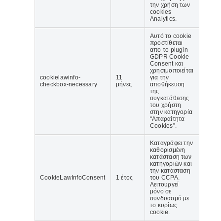
την χρήση των
cookies
Analytics.
Αυτό το cookie
προστίθεται
απο το plugin
GDPR Cookie
Consent και
χρησιμοποιείται
cookielawinfo-
11
για την
checkbox-necessary
μήνες
αποθήκευση
της
συγκατάθεσης
του χρήστη
στην κατηγορία
“Απαραίτητα
Cookies”.
Καταγράφει την
καθορισμένη
κατάσταση των
κατηγοριών και
την κατάσταση
CookieLawInfoConsent
1 έτος
του CCPA.
Λειτουργεί
μόνο σε
συνδυασμό με
το κυρίως
cookie.