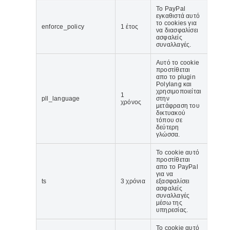
Το PayPal
εγκαθιστά αυτό
το cookies για
enforce_policy
1 έτος
να διασφαλίσει
ασφαλείς
συναλλαγές.
Αυτό το cookie
προστίθεται
απο το plugin
Polylang και
χρησιμοποιείται
1
pll_language
στην
χρόνος
μετάφραση του
δικτυακού
τόπου σε
δεύτερη
γλώσσα.
Το cookie αυτό
προστίθεται
απο το PayPal
για να
ts
3 χρόνια
εξασφαλίσει
ασφαλείς
συναλλαγές
μέσω της
υπηρεσίας.
Το cookie αυτό