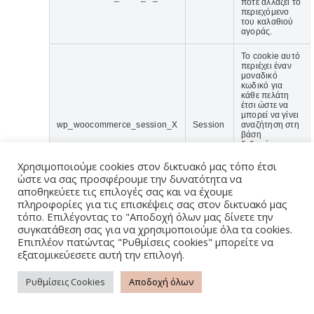
πότε αλλάζει το
περιεχόμενο
του καλαθιού
αγοράς.
Το cookie αυτό
περιέχει έναν
μοναδικό
κωδικό για
κάθε πελάτη
έτσι ώστε να
μπορεί να γίνει
wp_woocommerce_session_X
Session
αναζήτηση στη
βάση
δεδομένων για
τα περιεχόμενα
καλαθιού
Χρησιμοποιούμε cookies στον δικτυακό μας τόπο έτσι
αγοράς
ώστε να σας προσφέρουμε την δυνατότητα να
συγκεκριμένου
αποθηκεύετε τις επιλογές σας και να έχουμε
χρήστη.
πληροφορίες για τις επισκέψεις σας στον δικτυακό μας
τόπο. Επιλέγοντας το "Αποδοχή όλων μας δίνετε την
Το cookie αυτό
συγκατάθεση σας για να χρησιμοποιούμε όλα τα cookies.
προστίθεται
απο το PayPal
Επιπλέον πατώντας "Ρυθμίσεις cookies" μπορείτε να
για να
x-pp-s
Session
εξατομικεύεσετε αυτή την επιλογή.
εξασφαλίσει τις
συναλλαγές
μέσω του
Ρυθμίσεις Cookies
Αποδοχή όλων
website.