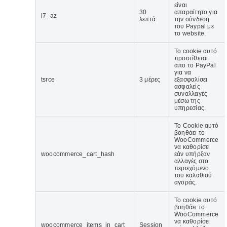
είναι
30
απαραίτητο για
l7_az
λεπτά
την σύνδεση
του Paypal με
το website.
Το cookie αυτό
προστίθεται
απο το PayPal
για να
tsrce
3 μέρες
εξασφαλίσει
ασφαλείς
συναλλαγές
μέσω της
υπηρεσίας.
Το Cookie αυτό
βοηθάει το
WooCommerce
να καθορίσει
woocommerce_cart_hash
εάν υπήρξαν
αλλαγές στο
περιεχόμενο
του καλαθιού
αγοράς.
Το cookie αυτό
βοηθάει το
WooCommerce
να καθορίσει
woocommerce_items_in_cart
Session