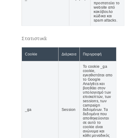
προστατεύει το
website από
κακόβουλο
κώδικα και
spam attacks.
Στατιστικά:
Cookie
Διάρκεια
Περιγραφή
Το cookie _ga
cookie,
εγκαθιστάται απο
το Google
Analytics και
βοηθάει στον
υπολογισμό των
επισκεπτών, των
sessions, των
campaign
_ga
Session
δεδομένων. Τα
δεδομένα που
αποθηκεύονται
σε αυτό το
cookie είναι
ανώνυμα και
κάθε μοναδικός