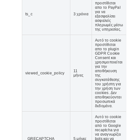
προστίθεται
απο το PayPal
για να
ts_c
3 χρόνια
εξασφαλίσει
ασφαλείς
πληρωμές μέσω
της υπηρεσίας.
Αυτό το cookie
προστίθεται
απο το plugin
GDPR Cookie
Consent και
χρησιμοποιείται
για την
11
αποθήκευση
viewed_cookie_policy
μήνες
της
συγκατάθεσης
του χρήστη για
την χρήση των
cookies. Δεν
αποθηκεύονται
προσωπικά
δεδομένα.
Αυτό το cookie
προστίθεται
από το Google
recaptcha για
να αναγνωρίζει
_GRECAPTCHA
5 μήνες
bots και να