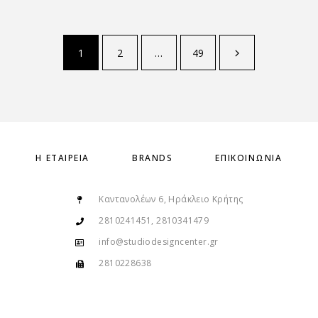
1
2
…
49
Η ΕΤΑΙΡΕΊΑ
BRANDS
ΕΠΙΚΟΙΝΩΝΊΑ
Καντανολέων 6, Ηράκλειο Κρήτης
2810241451, 2810341479
info@studiodesigncenter.gr
2810228638