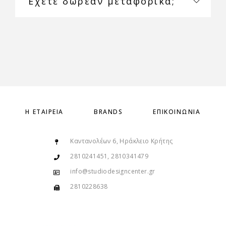
Έχετε δωρεάν μεταφορικά;
Η ΕΤΑΙΡΕΊΑ
BRANDS
ΕΠΙΚΟΙΝΩΝΊΑ
Καντανολέων 6, Ηράκλειο Κρήτης
2810241451, 2810341479
info@studiodesigncenter.gr
2810228638