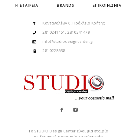
Η ΕΤΑΙΡΕΊΑ
BRANDS
ΕΠΙΚΟΙΝΩΝΊΑ
Καντανολέων 6, Ηράκλειο Κρήτης
2810241451, 2810341479
info@studiodesigncenter.gr
2810228638
Το STUDIO Design Center είναι μια εταιρία
με δυναμική παρουσία τα τελευταία