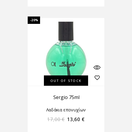
-20%
OUT OF STOCK
Sergio 75ml
Λαδάκια επονυχίων
17,00
€
13,60
€