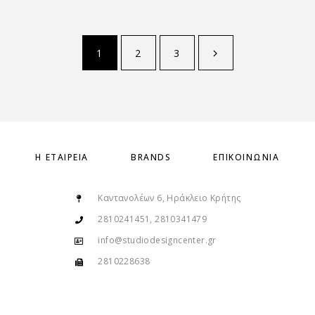
1
2
3
Η ΕΤΑΙΡΕΊΑ
BRANDS
ΕΠΙΚΟΙΝΩΝΊΑ
Καντανολέων 6, Ηράκλειο Κρήτης
2810241451, 2810341479
info@studiodesigncenter.gr
2810228638