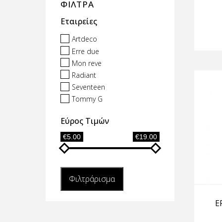
ΦΙΛΤΡΑ
Εταιρείες
Artdeco
Erre due
Mon reve
Radiant
Seventeen
Tommy G
Εύρος Τιμών
€5.00
€19.00
Φιλτράρισμα
E