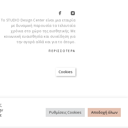
Το STUDIO Design Center είναι μια εταιρία
με δυναμική παρουσία τα τελευταία
χρόνια στο χώρο της αισθητικής. Με
κοινωνική ευαισθησία και συνείδηση για
την αγορά αλλά και για το άτομο.
ΠΕΡΙΣΣΟΤΕΡΑ
Cookies
ΡΉΣΗΣ
ΠΟΛΙΤΙΚΉ ΑΠΟΡΡΉΤΟΥ
FAQ
ς
ην
Ρυθμίσεις Cookies
Αποδοχή όλων
ε