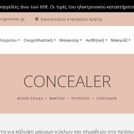
αγγελίες άνω των 60€. Οι τιμές του ηλεκτρονικού καταστήματο
signcenter.gr
Καντανολέων 6 Ηράκλειο Κρήτης
 Κουρείου
Ονυχοπλαστική
Μανικιούρ
Αισθητική
Μακιγιάζ
CONCEALER
ΑΡΧΙΚΉ ΣΕΛΊΔΑ
ΜΑΚΙΓΙΆΖ
ΠΡΌΣΩΠΟ
CONCEALER
τα για κάλυψη μαύρων κύκλων και σημαδιών στο πρόσω