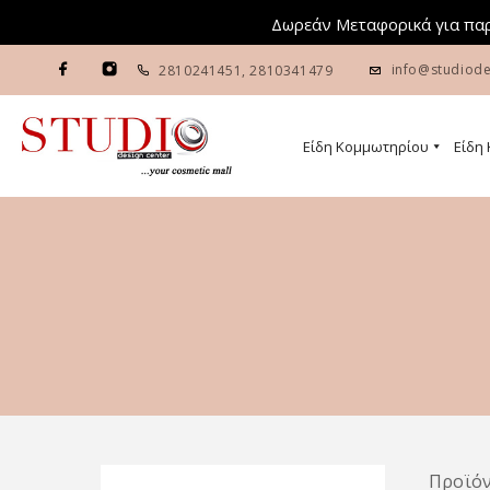
Δωρεάν Μεταφορικά για παρ
info@studiode
2810241451
,
2810341479
Είδη Κομμωτηρίου
Είδη
Προϊόν