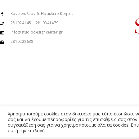
Καντανολέων 6, Ηράκλειο Κρήτης
2810241451, 2810341479
info@studiodesigncenter.gr
2810228638
© Copyright 2015 – 2026 . All Rights Reserved. Developed By
iWorx
Χρησιμοποιούμε cookies στον δικτυακό μας τόπο έτσι ώστε 
σας και να έχουμε πληροφορίες για τις επισκέψεις σας στον
συγκατάθεση σας για να χρησιμοποιούμε όλα τα cookies. Επι
αυτή την επιλογή.