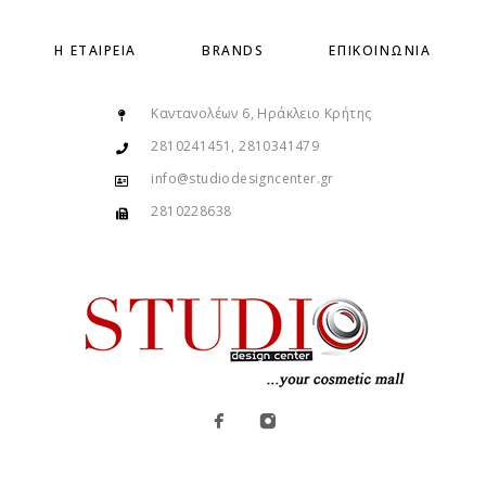
Η ΕΤΑΙΡΕΊΑ
BRANDS
ΕΠΙΚΟΙΝΩΝΊΑ
Καντανολέων 6, Ηράκλειο Κρήτης
2810241451, 2810341479
info@studiodesigncenter.gr
2810228638