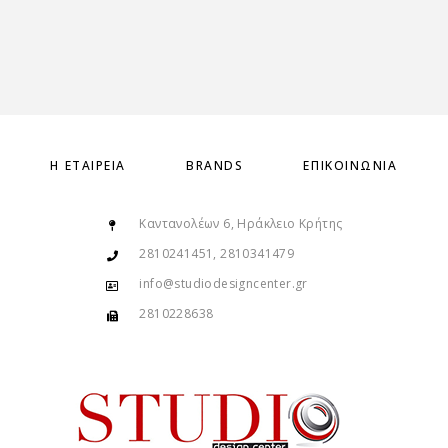
Η ΕΤΑΙΡΕΊΑ
BRANDS
ΕΠΙΚΟΙΝΩΝΊΑ
Καντανολέων 6, Ηράκλειο Κρήτης
2810241451, 2810341479
info@studiodesigncenter.gr
2810228638