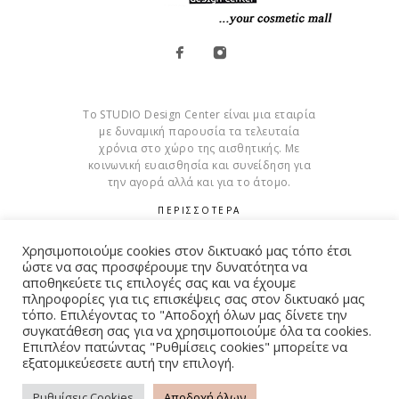
Το STUDIO Design Center είναι μια εταιρία
με δυναμική παρουσία τα τελευταία
χρόνια στο χώρο της αισθητικής. Με
κοινωνική ευαισθησία και συνείδηση για
την αγορά αλλά και για το άτομο.
ΠΕΡΙΣΣΟΤΕΡΑ
Cookies
Χρησιμοποιούμε cookies στον δικτυακό μας τόπο έτσι
ώστε να σας προσφέρουμε την δυνατότητα να
αποθηκεύετε τις επιλογές σας και να έχουμε
πληροφορίες για τις επισκέψεις σας στον δικτυακό μας
τόπο. Επιλέγοντας το "Αποδοχή όλων μας δίνετε την
συγκατάθεση σας για να χρησιμοποιούμε όλα τα cookies.
© Copyright 2015 – 2026 . All Rights Reserved. Developed By
Επιπλέον πατώντας "Ρυθμίσεις cookies" μπορείτε να
iWorx
εξατομικεύεσετε αυτή την επιλογή.
Ρυθμίσεις Cookies
Αποδοχή όλων
ΌΡΟΙ ΧΡΉΣΗΣ
ΠΟΛΙΤΙΚΉ ΑΠΟΡΡΉΤΟΥ
FAQ