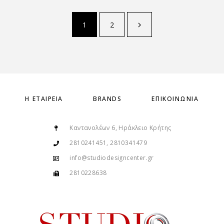
1
2
Η ΕΤΑΙΡΕΊΑ
BRANDS
ΕΠΙΚΟΙΝΩΝΊΑ
Καντανολέων 6, Ηράκλειο Κρήτης
2810241451, 2810341479
info@studiodesigncenter.gr
2810228638