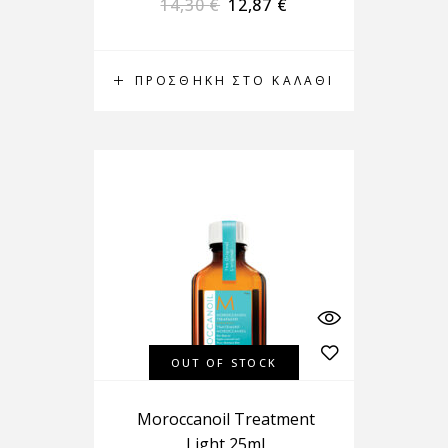
14,30
€
12,87
€
ΠΡΟΣΘΉΚΗ ΣΤΟ ΚΑΛΆΘΙ
OUT OF STOCK
Moroccanoil Treatment
Light 25ml