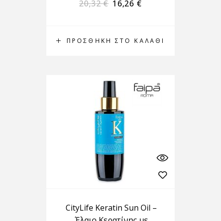
20,32
€
16,26
€
ΠΡΟΣΘΉΚΗ ΣΤΟ ΚΑΛΆΘΙ
CityLife Keratin Sun Oil –
Έλαιο Κερατίνης με