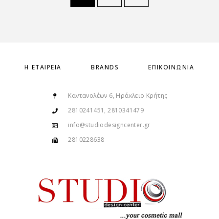
Η ΕΤΑΙΡΕΊΑ
BRANDS
ΕΠΙΚΟΙΝΩΝΊΑ
Καντανολέων 6, Ηράκλειο Κρήτης
2810241451, 2810341479
info@studiodesigncenter.gr
2810228638