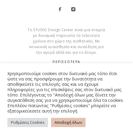
Το STUDIO Design Center είναι μια εταιρία
με δυναμική παρουσία τα τελευταία
χρόνια στο χώρο της αισθητικής. Με
κοινωνική ευαισθησία και συνείδηση για
την αγορά αλλά και για το άτομο.
ΠΕΡΙΣΣΟΤΕΡΑ
Χρησιμοποιούμε cookies στον δικτυακό μας τόπο έτσι
Cookies
ώστε να σας προσφέρουμε την δυνατότητα να
αποθηκεύετε τις επιλογές σας και να έχουμε
πληροφορίες για τις επισκέψεις σας στον δικτυακό μας
τόπο. Επιλέγοντας το "Αποδοχή όλων μας δίνετε την
συγκατάθεση σας για να χρησιμοποιούμε όλα τα cookies.
© Copyright 2015 – 2026 . All Rights Reserved. Developed By
Επιπλέον πατώντας "Ρυθμίσεις cookies" μπορείτε να
εξατομικεύεσετε αυτή την επιλογή.
iWorx
Ρυθμίσεις Cookies
Αποδοχή όλων
ΌΡΟΙ ΧΡΉΣΗΣ
ΠΟΛΙΤΙΚΉ ΑΠΟΡΡΉΤΟΥ
FAQ