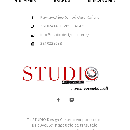
Η ΕΤΑΙΡΕΊΑ
BRANDS
ΕΠΙΚΟΙΝΩΝΊΑ
Καντανολέων 6, Ηράκλειο Κρήτης
2810241451, 2810341479
info@studiodesigncenter.gr
2810228638
Το STUDIO Design Center είναι μια εταιρία
με δυναμική παρουσία τα τελευταία