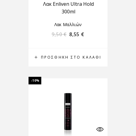
Λακ Enliven Ultra Hold
300ml
Λακ Μαλλιών
9,50
€
8,55
€
ΠΡΟΣΘΉΚΗ ΣΤΟ ΚΑΛΆΘΙ
-10%