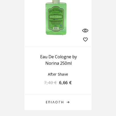
Eau De Cologne by
Norina 250ml
After Shave
7,40
€
6,66
€
ΕΠΙΛΟΓΉ