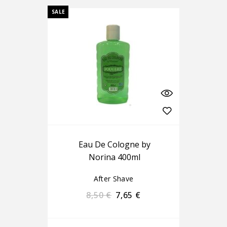
SALE
Eau De Cologne by
Norina 400ml
After Shave
8,50
€
7,65
€