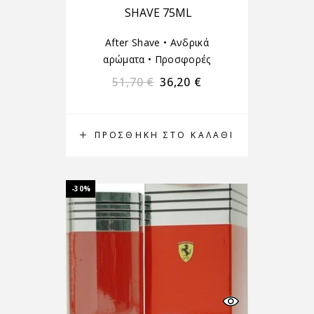
SHAVE 75ML
After Shave
•
Ανδρικά
αρώματα
•
Προσφορές
51,70
€
36,20
€
ΠΡΟΣΘΉΚΗ ΣΤΟ ΚΑΛΆΘΙ
-30%