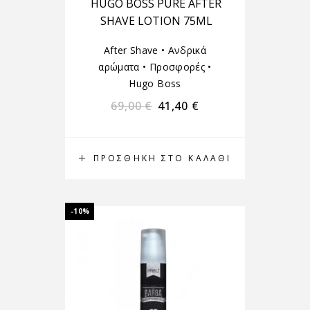
HUGO BOSS PURE AFTER
SHAVE LOTION 75ML
After Shave
•
Ανδρικά
αρώματα
•
Προσφορές
•
Hugo Boss
69,00
€
41,40
€
ΠΡΟΣΘΉΚΗ ΣΤΟ ΚΑΛΆΘΙ
-10%