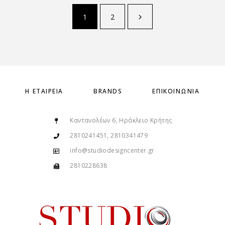
1
2
Η ΕΤΑΙΡΕΊΑ
BRANDS
ΕΠΙΚΟΙΝΩΝΊΑ
Καντανολέων 6, Ηράκλειο Κρήτης
2810241451, 2810341479
info@studiodesigncenter.gr
2810228638