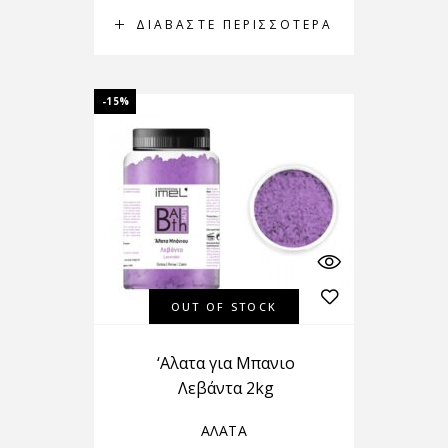
ΔΙΑΒΆΣΤΕ ΠΕΡΙΣΣΌΤΕΡΑ
-15%
OUT OF STOCK
‘Αλατα για Μπανιο
Λεβάντα 2kg
ΑΛΑΤΑ