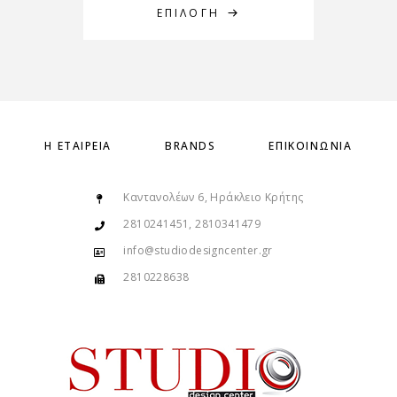
ΕΠΙΛΟΓΉ
Η ΕΤΑΙΡΕΊΑ
BRANDS
ΕΠΙΚΟΙΝΩΝΊΑ
Καντανολέων 6, Ηράκλειο Κρήτης
2810241451, 2810341479
info@studiodesigncenter.gr
2810228638