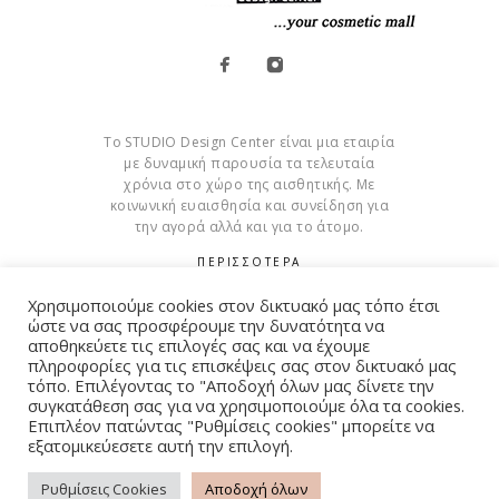
Το STUDIO Design Center είναι μια εταιρία
με δυναμική παρουσία τα τελευταία
χρόνια στο χώρο της αισθητικής. Με
κοινωνική ευαισθησία και συνείδηση για
την αγορά αλλά και για το άτομο.
ΠΕΡΙΣΣΟΤΕΡΑ
Χρησιμοποιούμε cookies στον δικτυακό μας τόπο έτσι
Cookies
ώστε να σας προσφέρουμε την δυνατότητα να
αποθηκεύετε τις επιλογές σας και να έχουμε
πληροφορίες για τις επισκέψεις σας στον δικτυακό μας
τόπο. Επιλέγοντας το "Αποδοχή όλων μας δίνετε την
συγκατάθεση σας για να χρησιμοποιούμε όλα τα cookies.
© Copyright 2015 – 2026 . All Rights Reserved. Developed By
Επιπλέον πατώντας "Ρυθμίσεις cookies" μπορείτε να
εξατομικεύεσετε αυτή την επιλογή.
iWorx
Ρυθμίσεις Cookies
Αποδοχή όλων
ΌΡΟΙ ΧΡΉΣΗΣ
ΠΟΛΙΤΙΚΉ ΑΠΟΡΡΉΤΟΥ
FAQ