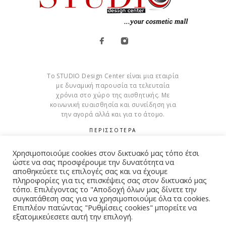
Το STUDIO Design Center είναι μια εταιρία
με δυναμική παρουσία τα τελευταία
χρόνια στο χώρο της αισθητικής. Με
κοινωνική ευαισθησία και συνείδηση για
την αγορά αλλά και για το άτομο.
ΠΕΡΙΣΣΟΤΕΡΑ
Cookies
Χρησιμοποιούμε cookies στον δικτυακό μας τόπο έτσι
ώστε να σας προσφέρουμε την δυνατότητα να
αποθηκεύετε τις επιλογές σας και να έχουμε
πληροφορίες για τις επισκέψεις σας στον δικτυακό μας
τόπο. Επιλέγοντας το "Αποδοχή όλων μας δίνετε την
συγκατάθεση σας για να χρησιμοποιούμε όλα τα cookies.
© Copyright 2015 – 2026 . All Rights Reserved. Developed By
Επιπλέον πατώντας "Ρυθμίσεις cookies" μπορείτε να
iWorx
εξατομικεύεσετε αυτή την επιλογή.